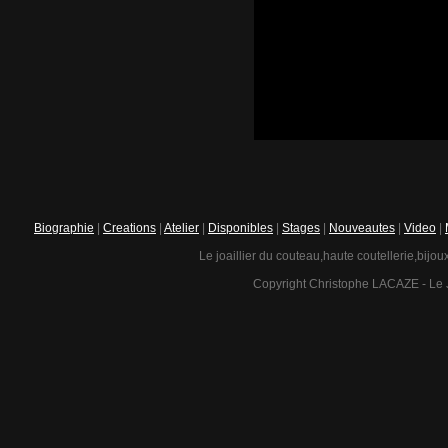
Biographie
|
Creations
|
Atelier
|
Disponibles
|
Stages
|
Nouveautes
|
Video
|
Le joaillier du couteau,haute coutellerie,bijou
Copyright Christophe LACAZE - Le J