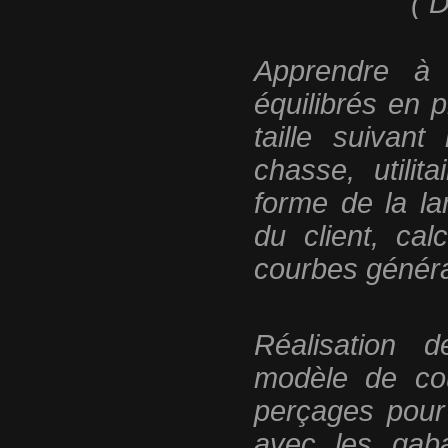
( D
Apprendre à
équilibrés en p
taille suivant 
chasse, utilit
forme de la lam
du client, ca
courbes généra
Réalisation 
modèle de cou
perçages pour 
avec les gaba