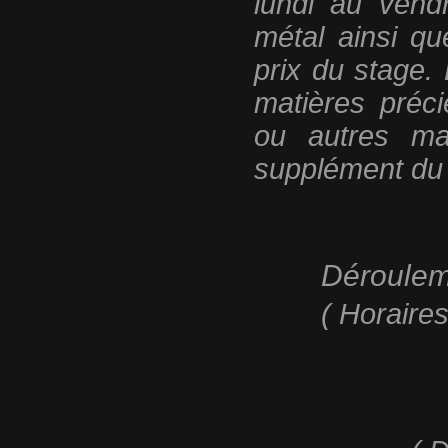
lundi au vend
métal ainsi q
prix du stage.
matières préc
ou autres ma
supplément du s
Dérouleme
( Horaire