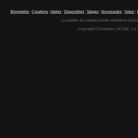
Biographie
|
Creations
|
Atelier
|
Disponibles
|
Stages
|
Nouveautes
|
Video
|
Le joaillier du couteau,haute coutellerie,bijou
Copyright Christophe LACAZE - Le J