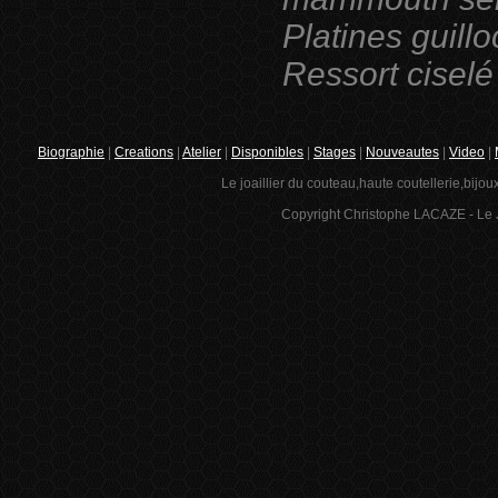
Platines guillo
Ressort ciselé
Biographie
|
Creations
|
Atelier
|
Disponibles
|
Stages
|
Nouveautes
|
Video
|
Le joaillier du couteau,haute coutellerie,bijou
Copyright Christophe LACAZE - Le J