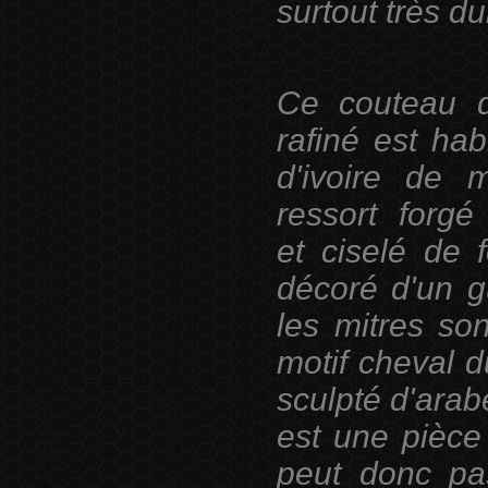
surtout très du
Ce couteau d'
rafiné est ha
d'ivoire de
ressort forgé
et
ciselé de 
décoré d'un gu
les mitres so
motif cheval d
sculpté d'ara
est une pièce
peut donc p