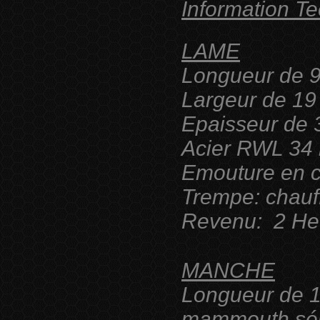
Information T
LAME
Longueur de
Largeur de 1
Epaisseur de
Acier RWL 34 
Emouture en c
Trempe: chau
Revenu: 2 He
MANCHE
Longueur de 1
mammouth séle