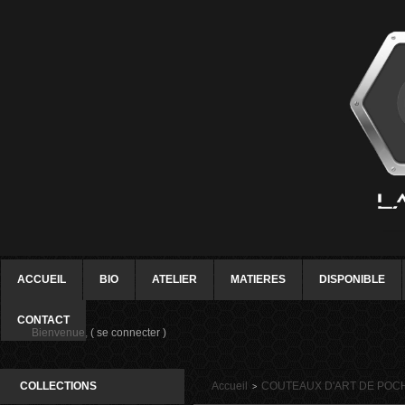
ACCUEIL
BIO
ATELIER
MATIERES
DISPONIBLE
CONTACT
Bienvenue,
( se connecter )
COLLECTIONS
Accueil
COUTEAUX D'ART DE POC
>