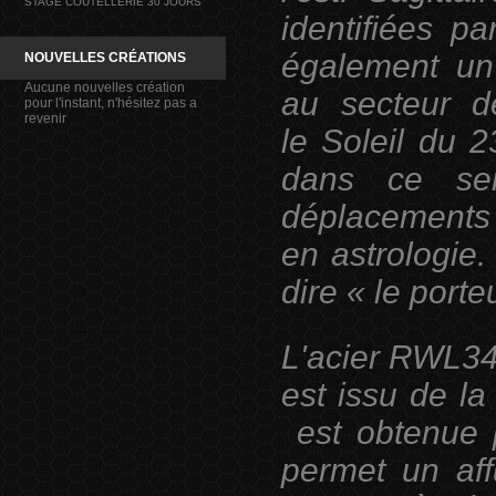
STAGE COUTELLERIE 30 JOURS
identifiées p
également un
NOUVELLES CRÉATIONS
Aucune nouvelles création
au secteur de
pour l'instant, n'hésitez pas a
revenir
le Soleil du 
dans ce sen
déplacement
en astrologie. 
dire « le porte
L 'acier RWL34
est issu de l
est obtenue p
permet un aff